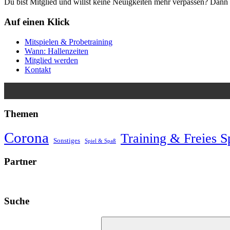
Du bist Mitglied und willst keine Neuigkeiten mehr verpassen? Da
Auf einen Klick
Mitspielen & Probetraining
Wann: Hallenzeiten
Mitglied werden
Kontakt
Themen
Corona
Training & Freies S
Sonstiges
Spiel & Spaß
Partner
Suche
Suchen
nach: