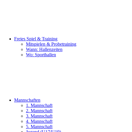
Freies Spiel & Training
Mitspielen & Probetraining
Wann: Hallenzeiten
Wo: Sporthallen
Mannschaften
1. Mannschaft
2. Mannschaft
3. Mannschaft
4. Mannschaft
5. Mannschaft
Jugend (U17/U19)