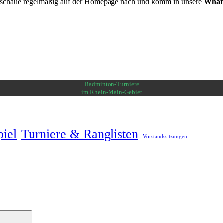
nn schaue regelmäßig auf der Homepage nach und komm in unsere
What
Badminton-Turniere
im Rhein-Main-Gebiet
piel
Turniere & Ranglisten
Vorstandssitzungen