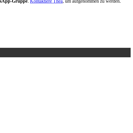
sApp-Gruppe
.
Kontaktiere Thea
, um aufgenommen zu werden.