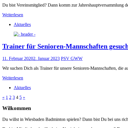
Du bist Vereinsmitglied? Dann komm zur Jahreshauptversammlung des 
Weiterlesen
Aktuelles
Trainer für Senioren-Mannschaften gesuch
11. Februar 2020
2. Januar 2023
PSV GWW
Wir suchen Dich als Trainer für unsere Senioren-Mannschaften, die a
Weiterlesen
Aktuelles
Seitennummerierung
Vorherige
Nächste
«
1
2
3
4
5
»
Beiträge
Beiträge
der
Wilkommen
Beiträge
Du willst in Wiesbaden Badminton spielen? Dann bist Du bei uns rich