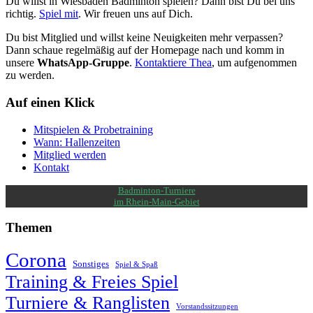
Du willst in Wiesbaden Badminton spielen? Dann bist Du bei uns
richtig.
Spiel mit
. Wir freuen uns auf Dich.
Du bist Mitglied und willst keine Neuigkeiten mehr verpassen?
Dann schaue regelmäßig auf der Homepage nach und komm in
unsere
WhatsApp-Gruppe
.
Kontaktiere Thea
, um aufgenommen
zu werden.
Auf einen Klick
Mitspielen & Probetraining
Wann: Hallenzeiten
Mitglied werden
Kontakt
Badminton-Turniere
im Rhein-Main-Gebiet
Themen
Corona
Sonstiges
Spiel & Spaß
Training & Freies Spiel
Turniere & Ranglisten
Vorstandssitzungen