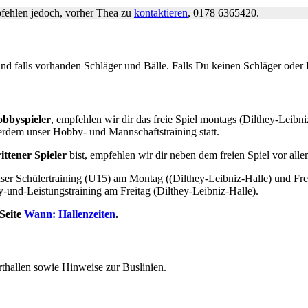
pfehlen jedoch, vorher Thea zu
kontaktieren
, 0178 6365420.
d falls vorhanden Schläger und Bälle. Falls Du keinen Schläger oder Bä
obbyspieler
, empfehlen wir dir das freie Spiel montags (Dilthey-Leibn
ußerdem unser Hobby- und Mannschaftstraining statt.
ittener Spieler
bist, empfehlen wir dir neben dem freien Spiel vor al
er Schülertraining (U15) am Montag ((Dilthey-Leibniz-Halle) und Frei
und-Leistungstraining am Freitag (Dilthey-Leibniz-Halle).
 Seite
Wann: Hallenzeiten
.
rthallen sowie Hinweise zur Buslinien.