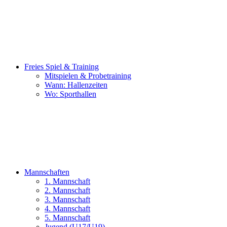
Freies Spiel & Training
Mitspielen & Probetraining
Wann: Hallenzeiten
Wo: Sporthallen
Mannschaften
1. Mannschaft
2. Mannschaft
3. Mannschaft
4. Mannschaft
5. Mannschaft
Jugend (U17/U19)