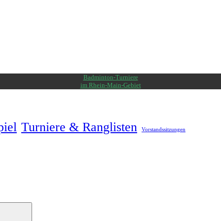
Badminton-Turniere
im Rhein-Main-Gebiet
piel
Turniere & Ranglisten
Vorstandssitzungen