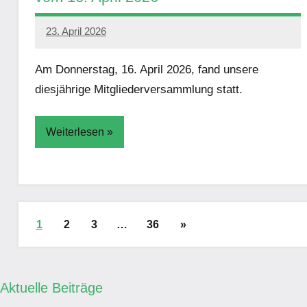
23. April 2026
Simon
Damm
Am Donnerstag, 16. April 2026, fand unsere
diesjährige Mitgliederversammlung statt.
Weiterlesen
Aktuelles
Seitennummerierung
Nächste
1
2
3
…
36
»
der
Beiträge
Beiträge
Aktuelle Beiträge