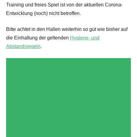
Training und freies Spiel ist von der aktuellen Corona-
Entwicklung (noch) nicht betroffen.
Bitte achtet in den Hallen weiterhin so gut wie bisher auf
die Einhaltung der geltenden
Hygiene- und
Abstandsregeln
.
Montag, 26. Oktober, 18 bis 19.30 Uhr,
Schülertraining U13
Montag, 26. Oktober, 18 bis 21 Uhr, freies Spiel – 1
Montag, 26. Oktober, 19.30 bis 21 Uhr, freies Spiel –
2
Dienstag, 27. Oktober, 20:15 bis 22:30 Uhr, freies
Spiel
Mittwoch, 28. Oktober, 18 bis 20 Uhr,
Jugendleistungstraining U19