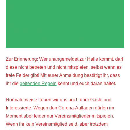
Freitag, 30. Oktober, 18 bis 20 Uhr, Schülertraining
U15
Freitag, 30. Oktober, 18 bis 20:15,
Jugendleistungstraining U19
Samstag, 31. Oktober, 10 bis 13, Freies Spiel
Zur Erinnerung: Wer unangemeldet zur Halle kommt, darf
diese nicht betreten und nicht mitspielen, selbst wenn es
freie Felder gibt! Mit eurer Anmeldung bestätigt ihr, dass
ihr die
geltenden Regeln
kennt und euch daran haltet.
Normalerweise freuen wir uns auch über Gäste und
Interessierte. Wegen den Corona-Auflagen dürfen im
Moment aber leider nur Vereinsmitglieder mitspielen.
Wenn ihr kein Vereinsmitglied seid, aber trotzdem