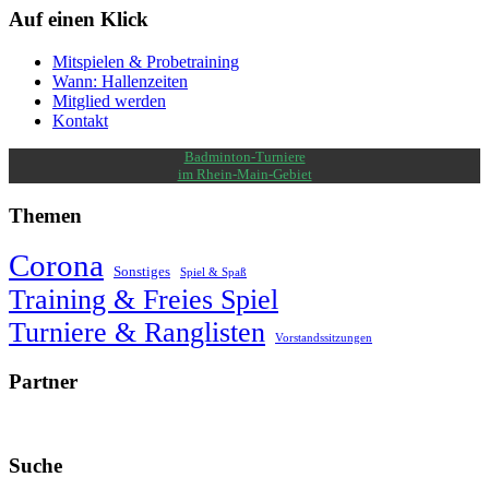
Auf einen Klick
Mitspielen & Probetraining
Wann: Hallenzeiten
Mitglied werden
Kontakt
Badminton-Turniere
im Rhein-Main-Gebiet
Themen
Corona
Sonstiges
Spiel & Spaß
Training & Freies Spiel
Turniere & Ranglisten
Vorstandssitzungen
Partner
Suche