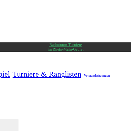
Badminton-Turniere
im Rhein-Main-Gebiet
piel
Turniere & Ranglisten
Vorstandssitzungen