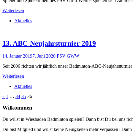
Spieler und Spielerinnen des PSV Grün-Weiß erspielten sich zahlreich
Weiterlesen
Aktuelles
13. ABC-Neujahrsturnier 2019
14. Januar 2019
7. Juni 2020
PSV GWW
Seit 2006 richten wir jährlich unser Badminton-ABC-Neujahrsturnier i
Weiterlesen
Aktuelles
Seitennummerierung
Vorherige
«
1
…
34
35
36
Beiträge
der
Wilkommen
Beiträge
Du willst in Wiesbaden Badminton spielen? Dann bist Du bei uns rich
Du bist Mitglied und willst keine Neuigkeiten mehr verpassen? Da