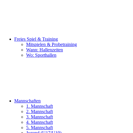
Freies Spiel & Training
Mitspielen & Probetraining
Wann: Hallenzeiten
Wo: Sporthallen
Mannschaften
1. Mannschaft
2. Mannschaft
3. Mannschaft
4. Mannschaft
5. Mannschaft
Jugend (U17/U19)