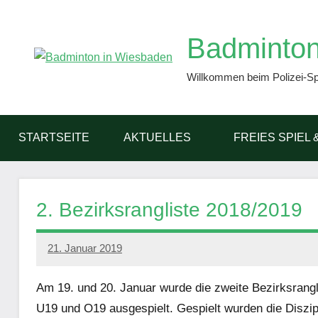
Zum
Inhalt
Badminton
springen
Willkommen beim Polizei-S
STARTSEITE
AKTUELLES
FREIES SPIEL 
2. Bezirksrangliste 2018/2019
21. Januar 2019
PSV
GWW
Am 19. und 20. Januar wurde die zweite Bezirksrangl
U19 und O19 ausgespielt. Gespielt wurden die Diszip