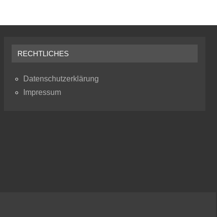
RECHTLICHES
Datenschutzerklärung
Impressum
RSS
Instagram
Faceb