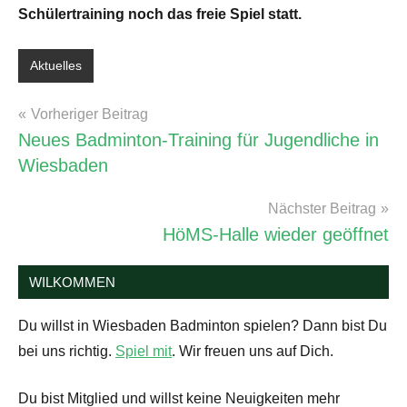
Schülertraining noch das freie Spiel statt.
Aktuelles
Schlagwörter:
Training
Beitragsnavigation
Vorheriger Beitrag
&
Neues Badminton-Training für Jugendliche in
Freies
Wiesbaden
Spiel
Nächster Beitrag
HöMS-Halle wieder geöffnet
WILKOMMEN
Du willst in Wiesbaden Badminton spielen? Dann bist Du
bei uns richtig.
Spiel mit
. Wir freuen uns auf Dich.
Du bist Mitglied und willst keine Neuigkeiten mehr