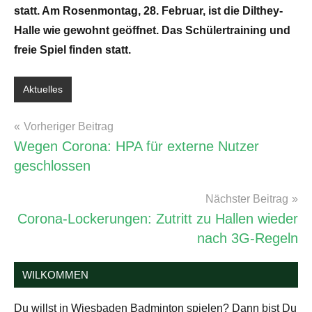
statt. Am Rosenmontag, 28. Februar, ist die Dilthey-
Halle wie gewohnt geöffnet. Das Schülertraining und
freie Spiel finden statt.
Aktuelles
Schlagwörter:
Training
Beitragsnavigation
Vorheriger Beitrag
&
Wegen Corona: HPA für externe Nutzer
Freies
geschlossen
Spiel
Nächster Beitrag
Corona-Lockerungen: Zutritt zu Hallen wieder
nach 3G-Regeln
WILKOMMEN
Du willst in Wiesbaden Badminton spielen? Dann bist Du