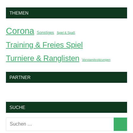
THEMEN
Corona
Sonstiges
Spiel & Spaß
Training & Freies Spiel
Turniere & Ranglisten
Vorstandssitzungen
PARTNER
SUCHE
Suchen
Suchen
nach: