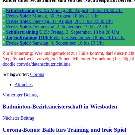
Kinder unter sechs Jahren sind von der Nachweispflicht befreit
*
Schülertraining U15:
Montag, 30. August, 18 bis 19:30 Uhr
*
Freies Spiel:
Montag, 30. August, 18 bis 21 Uhr
*
Freies Spiel:
Dienstag, 31. August, 20:15 bis 22:30 Uhr
*
Freies Spiel:
Donnerstag, 2. September, 19 bis 22 Uhr
*
Schülertraining U15:
Freitag, 3. September, 18 bis 20 Uhr
*
Jugendtraining U19:
Freitag, 3. September, 18 bis 20:15 Uhr
*
Freies Spiel:
Samstag, 4. September, 10 bis 13 Uhr
Zur Erinnerung: Wer unangemeldet zur Halle kommt, darf diese nicht be
Negativnachweis vorzeigen können. Mit eurer Anmeldung bestätigt ihr
doodle.com/de/datenschutzrichtlinie
.
Schlagwörter:
Corona
Aktuelles
Beitragsnavigation
Vorheriger Beitrag
Badminton-Bezirksmeisterschaft in Wiesbaden
Nächster Beitrag
Corona-Bonus: Bälle fürs Training und freie Spiel