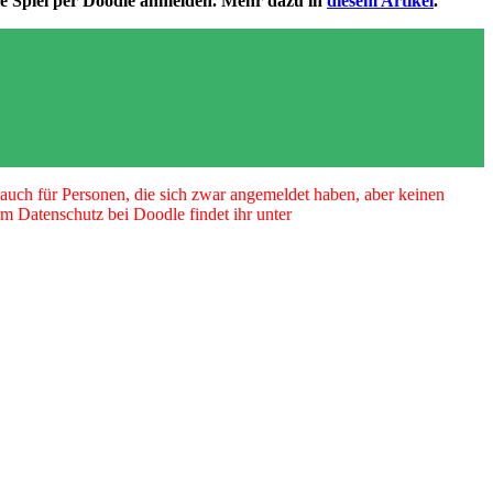
eie Spiel per Doodle anmelden. Mehr dazu in
diesem Artikel
.
t auch für Personen, die sich zwar angemeldet haben, aber keinen
um Datenschutz bei Doodle findet ihr unter