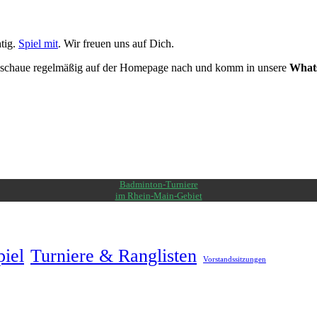
tig.
Spiel mit
. Wir freuen uns auf Dich.
nn schaue regelmäßig auf der Homepage nach und komm in unsere
What
Badminton-Turniere
im Rhein-Main-Gebiet
piel
Turniere & Ranglisten
Vorstandssitzungen