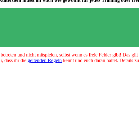
. Außerdem müsst ihr euch wie gewohnt für jedes Training oder fr
treten und nicht mitspielen, selbst wenn es freie Felder gibt! Das gil
, dass ihr die
geltenden Regeln
kennt und euch daran haltet. Details z