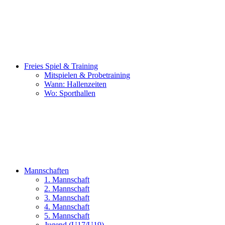
Freies Spiel & Training
Mitspielen & Probetraining
Wann: Hallenzeiten
Wo: Sporthallen
Mannschaften
1. Mannschaft
2. Mannschaft
3. Mannschaft
4. Mannschaft
5. Mannschaft
Jugend (U17/U19)