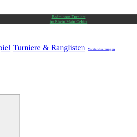
Badminton-Turniere
im Rhein-Main-Gebiet
piel
Turniere & Ranglisten
Vorstandssitzungen