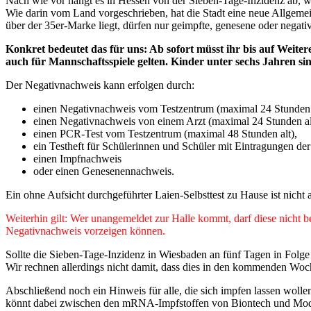
Nach wie vor hängt es in Hessen von der Sieben-Tage-Inzidenz ab, we
Wie darin vom Land vorgeschrieben, hat die Stadt eine neue Allgemeinv
über der 35er-Marke liegt, dürfen nur geimpfte, genesene oder negativ
Konkret bedeutet das für uns: Ab sofort müsst ihr bis auf Weiter
auch für Mannschaftsspiele gelten. Kinder unter sechs Jahren sin
Der Negativnachweis kann erfolgen durch:
einen Negativnachweis vom Testzentrum (maximal 24 Stunden a
einen Negativnachweis von einem Arzt (maximal 24 Stunden al
einen PCR-Test vom Testzentrum (maximal 48 Stunden alt),
ein Testheft für Schülerinnen und Schüler mit Eintragungen der
einen Impfnachweis
oder einen Genesenennachweis.
Ein ohne Aufsicht durchgeführter Laien-Selbsttest zu Hause ist nicht 
Weiterhin gilt: Wer unangemeldet zur Halle kommt, darf diese nicht be
Negativnachweis vorzeigen können.
Sollte die Sieben-Tage-Inzidenz in Wiesbaden an fünf Tagen in Folge
Wir rechnen allerdings nicht damit, dass dies in den kommenden Wochen
Abschließend noch ein Hinweis für alle, die sich impfen lassen woll
könnt dabei zwischen den mRNA-Impfstoffen von Biontech und Moder