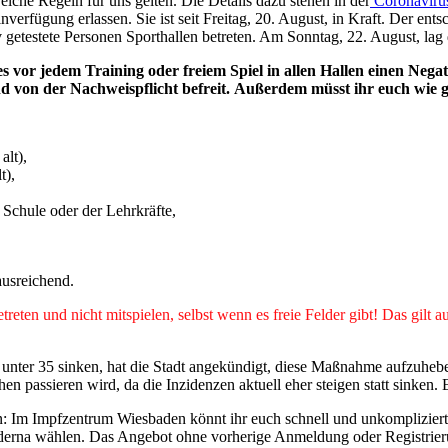
lche Regeln für uns gelten. Die Details dazu stehen in der
Coronaviru
erfügung erlassen. Sie ist seit Freitag, 20. August, in Kraft. Der ent
 getestete Personen Sporthallen betreten. Am Sonntag, 22. August, lag 
es vor jedem Training oder freiem Spiel in allen Hallen einen Nega
d von der Nachweispflicht befreit.
Außerdem müsst ihr euch wie ge
lt),
t),
 Schule oder der Lehrkräfte,
ausreichend.
treten und nicht mitspielen, selbst wenn es freie Felder gibt! Das gilt
 unter 35 sinken, hat die Stadt angekündigt, diese Maßnahme aufzuheben
 passieren wird, da die Inzidenzen aktuell eher steigen statt sinken. 
en: Im Impfzentrum Wiesbaden könnt ihr euch schnell und unkompliziert
na wählen. Das Angebot ohne vorherige Anmeldung oder Registrierung