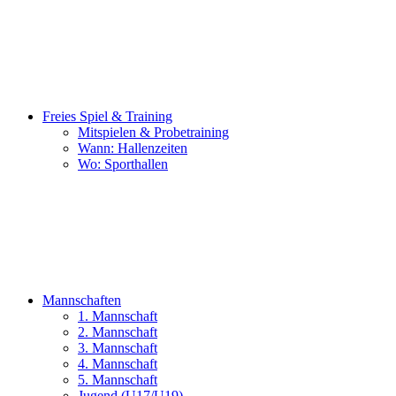
Freies Spiel & Training
Mitspielen & Probetraining
Wann: Hallenzeiten
Wo: Sporthallen
Mannschaften
1. Mannschaft
2. Mannschaft
3. Mannschaft
4. Mannschaft
5. Mannschaft
Jugend (U17/U19)