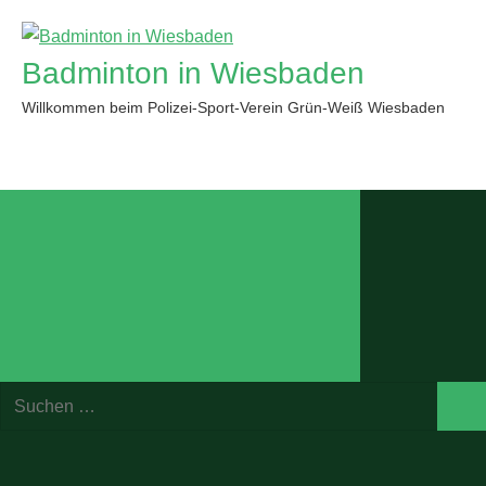
Zum
Inhalt
Badminton in Wiesbaden
springen
Willkommen beim Polizei-Sport-Verein Grün-Weiß Wiesbaden
Suchformular
Suchen
öffnen
Such
nach: