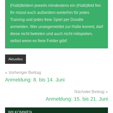
(Halb)feldern jeweils mindestens ein (Halb)feld frei.
Ihr müsst euch außerdem weiterhin für jedes
Training und jedes freie Spiel per Doodle
anmelden. Wer unangemeldet zur Halle kommt, darf
diese nicht betreten und auch nicht mitspielen,
selbst wenn es freie Felder gibt!
Aktuelles
Schlagwörter:
Corona
,
Beitragsnavigation
Vorheriger Beitrag
Training
Anmeldung: 8. bis 14. Juni
&
Freies
Nächster Beitrag
Spiel
Anmeldung: 15. bis 21. Juni
WILKOMMEN