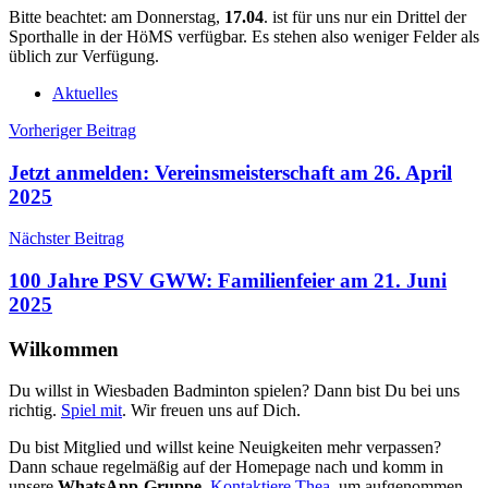
Bitte beachtet: am Donnerstag,
17.04
. ist für uns nur ein Drittel der
Sporthalle in der HöMS verfügbar. Es stehen also weniger Felder als
üblich zur Verfügung.
Aktuelles
Beitragsnavigation
Vorheriger Beitrag
Jetzt anmelden: Vereinsmeisterschaft am 26. April
2025
Nächster Beitrag
100 Jahre PSV GWW: Familienfeier am 21. Juni
2025
Wilkommen
Du willst in Wiesbaden Badminton spielen? Dann bist Du bei uns
richtig.
Spiel mit
. Wir freuen uns auf Dich.
Du bist Mitglied und willst keine Neuigkeiten mehr verpassen?
Dann schaue regelmäßig auf der Homepage nach und komm in
unsere
WhatsApp-Gruppe
.
Kontaktiere Thea
, um aufgenommen