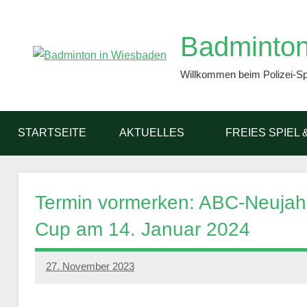
Zum
Inhalt
Badminton
springen
Willkommen beim Polizei-S
STARTSEITE
AKTUELLES
FREIES SPIEL 
Termin vormerken: ABC-Neujahrs
Cup am 14. Januar 2024
27. November 2023
PSV
GWW