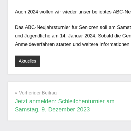
Auch 2024 wollen wir wieder unser beliebtes ABC-Neu
Das ABC-Neujahrsturnier für Senioren soll am Samstag
und Jugendliche am 14. Januar 2024. Sobald die Ge
Anmeldeverfahren starten und weitere Informationen v
Aktuelles
Schlagwörter:
Turniere
&
Ranglisten
Beitragsnavigation
Vorheriger Beitrag
Jetzt anmelden: Schleifchenturnier am
Samstag, 9. Dezember 2023