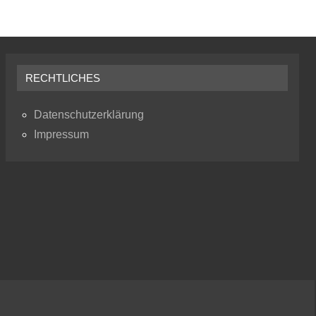
RECHTLICHES
Datenschutzerklärung
Impressum
RSS
Instagram
Faceb