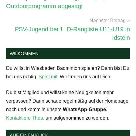
Outdoorprogramm abgesagt
Spiel
,
Turniere
Nächster Beitrag
&
Ranglisten
PSV-Jugend bei 1. D-Rangliste U11-U19 in
Idstein
WILKOMMEN
Du willst in Wiesbaden Badminton spielen? Dann bist Du
bei uns richtig.
Spiel mit
. Wir freuen uns auf Dich.
Du bist Mitglied und willst keine Neuigkeiten mehr
verpassen? Dann schaue regelmäßig auf der Homepage
nach und komm in unsere
WhatsApp-Gruppe
.
Kontaktiere Thea
, um aufgenommen zu werden.
AUF EINEN KLICK