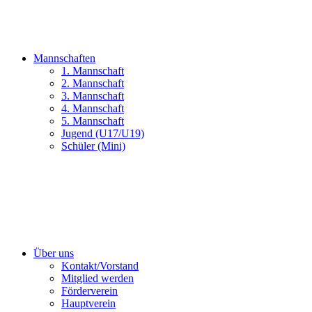
Mannschaften
1. Mannschaft
2. Mannschaft
3. Mannschaft
4. Mannschaft
5. Mannschaft
Jugend (U17/U19)
Schüler (Mini)
Über uns
Kontakt/Vorstand
Mitglied werden
Förderverein
Hauptverein