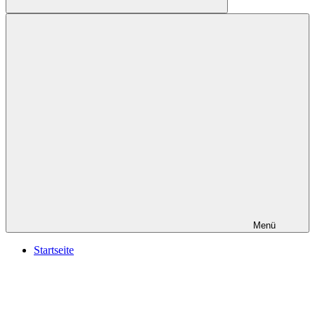
Suchen
Menü
Startseite