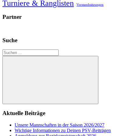
Turniere & Ranglisten
Vorstandssitzungen
Partner
Suche
Suchen
nach:
Suchen
Aktuelle Beiträge
Unsere Mannschaften in der Saison 2026/2027
Wichtige Informationen zu Deinen PSV-Beiträgen
Anmeldung zur Bezirksmeisterschaft 2026