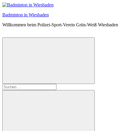
Zum
Inhalt
Badminton in Wiesbaden
springen
Willkommen beim Polizei-Sport-Verein Grün-Weiß Wiesbaden
Suchformular
Suchen
öffnen
nach: