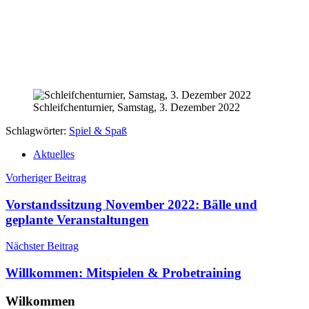
Schleifchenturnier, Samstag, 3. Dezember 2022
Schlagwörter:
Spiel & Spaß
Aktuelles
Beitragsnavigation
Vorheriger Beitrag
Vorstandssitzung November 2022: Bälle und
geplante Veranstaltungen
Nächster Beitrag
Willkommen: Mitspielen & Probetraining
Wilkommen