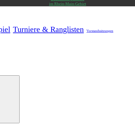
im Rhein-Main-Gebiet
piel
Turniere & Ranglisten
Vorstandssitzungen