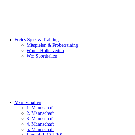
Freies Spiel & Training
Mitspielen & Probetraining
Wann: Hallenzeiten
Wo: Sporthallen
Mannschaften
1. Mannschaft
2. Mannschaft
3. Mannschaft
4. Mannschaft
5. Mannschaft
Jugend (U17/U19)