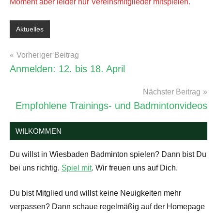
Moment aber leider nur Vereinsmitglieder mitspielen.
Aktuelles
Schlagwörter:
Corona
Beitragsnavigation
Vorheriger Beitrag
Anmelden: 12. bis 18. April
Nächster Beitrag
Empfohlene Trainings- und Badmintonvideos
WILKOMMEN
Du willst in Wiesbaden Badminton spielen? Dann bist Du
bei uns richtig.
Spiel mit
. Wir freuen uns auf Dich.
Du bist Mitglied und willst keine Neuigkeiten mehr
verpassen? Dann schaue regelmäßig auf der Homepage