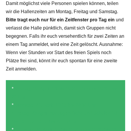
Damit möglichst viele Personen spielen können, teilen
wir die Hallenzeiten am Montag, Freitag und Samstag.
Bitte tragt euch nur für ein Zeitfenster pro Tag ein
und
verlasst die Halle pünktlich, damit sich Gruppen nicht
begegnen. Falls ihr euch versehentlich für zwei Zeiten an
einem Tag anmeldet, wird eine Zeit gelöscht. Ausnahme:
Wenn vier Stunden vor Start des freien Spiels noch
Plätze frei sind, könnt ihr euch spontan für eine zweite
Zeit anmelden.
*
Montag, 19. April: 18 bis 19:20 Uhr oder 19:30 bis
21 Uhr
*
Dienstag, 20. April: 20:15 bis 22:30 Uhr
* Freitag, 23 April, nur Jugendliche und Schüler: 18
bis 19 oder 19:10 bis 20:15 Uhr
*
Samstag, 24. April: 10 bis 11:20 oder 11:30 bis 13