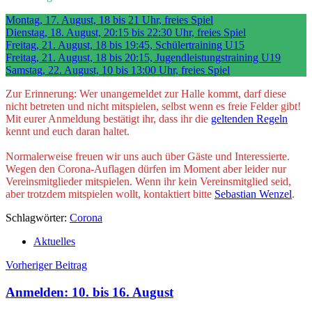
Montag, 17. August, 18 bis 21 Uhr, freies Spiel
Dienstag, 18. August, 20:15 bis 22:30 Uhr, freies Spiel
Freitag, 21. August, 18 bis 19:45, Schülertraining U15
Freitag, 21. August, 18 bis 20:15, Jugendleistungstraining U19
Samstag, 22. August, 10 bis 13:00 Uhr, freies Spiel
Zur Erinnerung: Wer unangemeldet zur Halle kommt, darf diese
nicht betreten und nicht mitspielen, selbst wenn es freie Felder gibt!
Mit eurer Anmeldung bestätigt ihr, dass ihr die
geltenden Regeln
kennt und euch daran haltet.
Normalerweise freuen wir uns auch über Gäste und Interessierte.
Wegen den Corona-Auflagen dürfen im Moment aber leider nur
Vereinsmitglieder mitspielen. Wenn ihr kein Vereinsmitglied seid,
aber trotzdem mitspielen wollt, kontaktiert bitte
Sebastian Wenzel
.
Schlagwörter:
Corona
Aktuelles
Beitragsnavigation
Vorheriger Beitrag
Anmelden: 10. bis 16. August