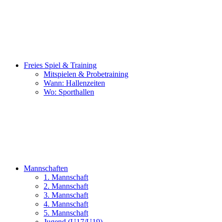
Freies Spiel & Training
Mitspielen & Probetraining
Wann: Hallenzeiten
Wo: Sporthallen
Mannschaften
1. Mannschaft
2. Mannschaft
3. Mannschaft
4. Mannschaft
5. Mannschaft
Jugend (U17/U19)